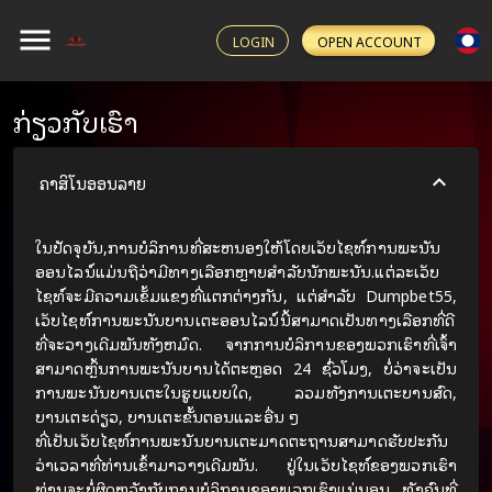
LOGIN
OPEN ACCOUNT
ກ່ຽວກັບເຮົາ
ຄາສິໂນອອນລາຍ
ໃນປັດຈຸບັນ,ການບໍລິການທີ່ສະຫນອງໃຫ້ໂດຍເວັບໄຊທ໌ການພະນັນ
ອອນໄລນ໌ແມ່ນຖືວ່າມີທາງເລືອກຫຼາຍສໍາລັບນັກພະນັນ.ແຕ່ລະເວັບ
ໄຊທ໌ຈະມີຄວາມເຂັ້ມແຂງທີ່ແຕກຕ່າງກັນ, ແຕ່ສໍາລັບ
Dumpbet55
,
ເວັບໄຊທ໌ການພະນັນບານເຕະອອນໄລນ໌ນີ້ສາມາດເປັນທາງເລືອກທີ່ດີ
ທີ່ຈະວາງເດີມພັນທັງຫມົດ. ຈາກການບໍລິການຂອງພວກເຮົາທີ່ເຈົ້າ
ສາມາດຫຼິ້ນການພະນັນບານໄດ້ຕະຫຼອດ 24 ຊົ່ວໂມງ, ບໍ່ວ່າຈະເປັນ
ການພະນັນບານເຕະໃນຮູບແບບໃດ, ລວມທັງການເຕະບານສົດ,
ບານເຕະດ່ຽວ, ບານເຕະຂັ້ນຕອນແລະອື່ນ ໆ
ທີ່ເປັນເວັບໄຊທ໌ການພະນັນບານເຕະມາດຕະຖານສາມາດຮັບປະກັນ
ວ່າເວລາທີ່ທ່ານເຂົ້າມາວາງເດີມພັນ. ຢູ່ໃນເວັບໄຊທ໌ຂອງພວກເຮົາ
ທ່ານຈະບໍ່ຜິດຫວັງກັບການບໍລິການຂອງພວກເຮົາແນ່ນອນ. ທັງຄົນທີ່